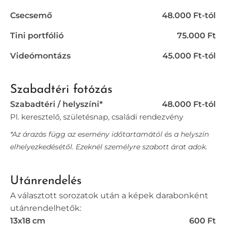
Csecsemő
48.000 Ft-tól
Tini portfólió
75.000 Ft
Videómontázs
45.000 Ft-tól
Szabadtéri fotózás
Szabadtéri / helyszíni*
48.000 Ft-tól
Pl. keresztelő, születésnap, családi rendezvény
*Az árazás függ az esemény időtartamától és a helyszín
elhelyezkedésétől. Ezeknél személyre szabott árat adok.
Utánrendelés
A választott sorozatok után a képek darabonként
utánrendelhetők:
13x18 cm
600 Ft