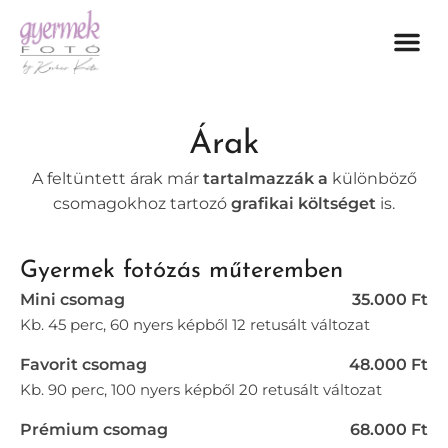
Gyermek fot
Családi fot
Karácsonyi fot
Árak
A feltüntett árak már
tartalmazzák a
különböző
csomagokhoz tartozó
grafikai költséget
is.
Gyermek fotózás műteremben
Mini csomag
35.000 Ft
Kb. 45 perc, 60 nyers képből 12 retusált változat
Favorit csomag
48.000 Ft
Kb. 90 perc, 100 nyers képből 20 retusált változat
Prémium csomag
68.000 Ft