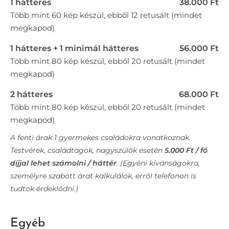
1 hátteres
38.000 Ft
Több mint 60 kép készül, ebből 12 retusált (mindet
megkapod)
1 hátteres + 1 minimál hátteres
56.000 Ft
Több mint 80 kép készül, ebből 20 retusált (mindet
megkapod)
2 hátteres
68.000 Ft
Több mint 80 kép készül, ebből 20 retusált (mindet
megkapod)
A fenti árak 1 gyermekes családokra vonatkoznak.
Testvérek, családtagok, nagyszülők esetén
5.000 Ft / fő
díjjal lehet számolni / háttér
. (Egyéni kívánságokra,
személyre szabott árat kalkulálok, erről telefonon is
tudtok érdeklődni.)
Egyéb